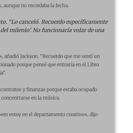
s, aunque no recordaba la fecha.
to. “Lo canceló. Recuerdo específicamente
del milenio’. No funcionaría volar de una
», añadió Jackson. “Recuerdo que me sentí un
onado porque pensé que entraría en el Libro
a”.
contratos y finanzas porque estaba ocupado
r concentrarse en la música.
ero estoy en el departamento creativo», dijo