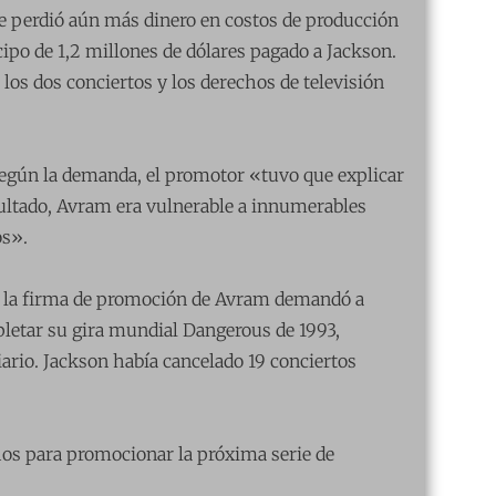
ue perdió aún más dinero en costos de producción
cipo de 1,2 millones de dólares pagado a Jackson.
los dos conciertos y los derechos de televisión
según la demanda, el promotor «tuvo que explicar
ultado, Avram era vulnerable a innumerables
os».
, la firma de promoción de Avram demandó a
letar su gira mundial Dangerous de 1993,
ario. Jackson había cancelado 19 conciertos
hos para promocionar la próxima serie de