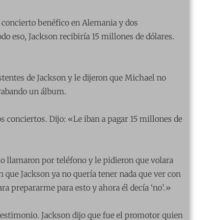
 concierto benéfico en Alemania y dos
o eso, Jackson recibiría 15 millones de dólares.
stentes de Jackson y le dijeron que Michael no
grabando un álbum.
 conciertos. Dijo: «Le iban a pagar 15 millones de
 llamaron por teléfono y le pidieron que volara
ron que Jackson ya no quería tener nada que ver con
ra prepararme para esto y ahora él decía ‘no’.»
testimonio. Jackson dijo que fue el promotor quien