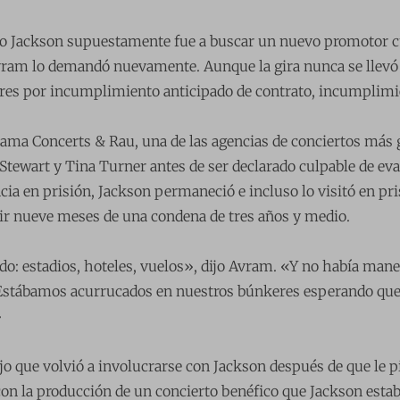
o Jackson supuestamente fue a buscar un nuevo promotor 
vram lo demandó nuevamente. Aunque la gira nunca se llevó
ares por incumplimiento anticipado de contrato, incumplimie
ama Concerts & Rau, una de las agencias de conciertos más 
Stewart y Tina Turner antes de ser declarado culpable de ev
cia en prisión, Jackson permaneció e incluso lo visitó en pri
ir nueve meses de una condena de tres años y medio.
o: estadios, hoteles, vuelos», dijo Avram. «Y no había man
Estábamos acurrucados en nuestros búnkeres esperando que
»
o que volvió a involucrarse con Jackson después de que le pi
on la producción de un concierto benéfico que Jackson estab