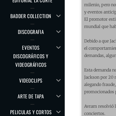
EDITORIAL LA CORTE
HIJO
milenio, pero no
y eventos antici
AMPLIAR
BADDER COLLECTION
El promotor esti
EL
mundial que hab
MENÚ
AMPLIAR
DISCOGRAFIA
HIJO
EL
Debido a que Ja
MENÚ
AMPLIAR
EVENTOS
el comportamien
HIJO
EL
DISCOGRÁFICOS Y
demandas, algun
MENÚ
VIDEOGRÁFICOS
HIJO
Esta demanda no
Jackson por 20 
AMPLIAR
VIDEOCLIPS
alegando fraude,
EL
MENÚ
promocionados 
AMPLIAR
ARTE DE TAPA
HIJO
EL
Avram resolvió l
MENÚ
AMPLIAR
PELICULAS Y CORTOS
HIJO
conciertos.