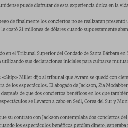
nidense puede disfrutar de esta experiencia única en la vid
uego de finalmente los conciertos no se realizaran presentó
le costó 21 millones de dólares cuando supuestamente aband
rado en el Tribunal Superior del Condado de Santa Bárbara en 
utilizando sus declaraciones iniciales para culparse mutuam
 «Skip» Miller dijo al tribunal que Avram se quedó con cien
ara de los espectáculos. El abogado de Jackson, Zia Modabber
 después de que dos conciertos benéficos en los que también
espectáculos se llevaron a cabo en Seúl, Corea del Sur y Mun
que su contrato con Jackson contemplaba dos conciertos del 
cuando los espectáculos benéficos perdían dinero, esperaba 