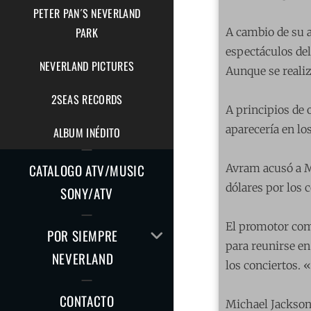
PETER PAN´S NEVERLAND
PARK
A cambio de su a
espectáculos del
NEVERLAND PICTURES
Aunque se realiz
2SEAS RECORDS
A principios de 
aparecería en l
ALBUM INÉDITO
CATALOGO ATV/MUSIC
Avram acusó a Mi
dólares por los 
SONY/ATV
El promotor come
AMPLIAR
POR SIEMPRE
para reunirse en
EL
NEVERLAND
MENÚ
los conciertos. 
HIJO
CONTACTO
Michael Jackson 