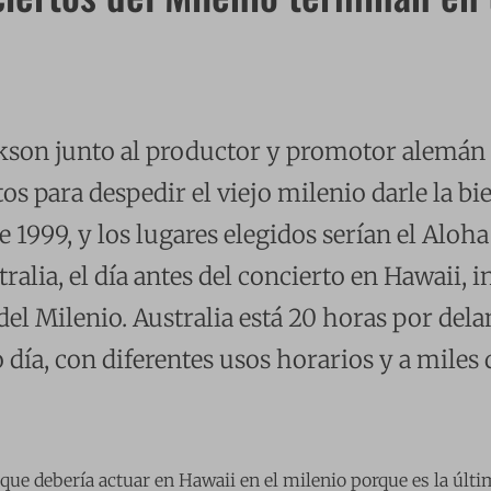
kson junto al productor y promotor alemá
os para despedir el viejo milenio darle la bie
e 1999, y los lugares elegidos serían el Alo
ralia, el día antes del concierto en Hawaii, i
el Milenio. Australia está 20 horas por dela
día, con diferentes usos horarios y a miles 
que debería actuar en Hawaii en el milenio porque es la últ