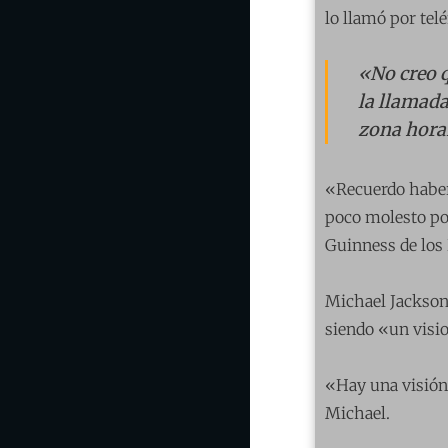
lo llamó por tel
«No creo 
la llamada
zona horar
«Recuerdo haber
poco molesto po
Guinness de los
Michael Jackson
siendo «un visio
«Hay una visión 
Michael.