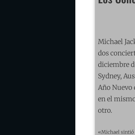
Michael Jac
dos conciert
diciembre d
Sydney, Aust
Año Nuevo d
en el mismo 
otro.
«Michael sintió 