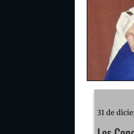
31 de dici
Los Conc