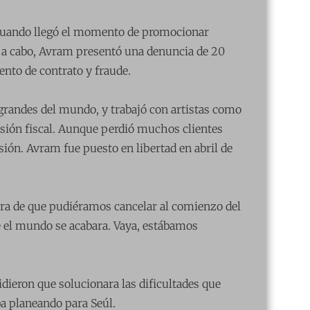
cuando llegó el momento de promocionar
 a cabo, Avram presentó una denuncia de 20
nto de contrato y fraude.
grandes del mundo, y trabajó con artistas como
asión fiscal. Aunque perdió muchos clientes
sión. Avram fue puesto en libertad en abril de
era de que pudiéramos cancelar al comienzo del
 el mundo se acabara. Vaya, estábamos
dieron que solucionara las dificultades que
a planeando para Seúl.