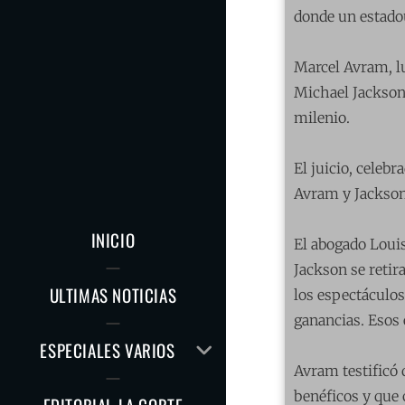
donde un estadou
Marcel Avram, l
Michael Jackson 
milenio.
El juicio, celeb
Avram y Jackson 
INICIO
El abogado Louis
Jackson se retir
ULTIMAS NOTICIAS
los espectáculos
ganancias. Esos 
AMPLIAR
ESPECIALES VARIOS
EL
Avram testificó 
MENÚ
benéficos y que 