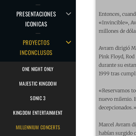
EL
MENÚ
AMPLIAR
PRESENTACIONES
Entonces, cuand
HIJO
EL
«Invincible», A
ICONICAS
MENÚ
millones de dól
HIJO
AMPLIAR
PROYECTOS
EL
Avram dirigió M
INCONCLUSOS
MENÚ
Pink Floyd, Rod 
HIJO
durante su estan
ONE NIGHT ONLY
1999 tras cumpl
MAJESTIC KINGDOM
«Reservamos tod
SONIC 3
nuevo milenio. 
decepcionados.
KINGDOM ENTERTAINMENT
Marcel Avram dij
MILLENNIUM CONCERTS
habían surgido c