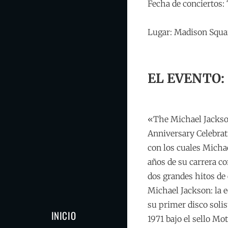
Fecha de conciertos: 
Lugar: Madison Squa
EL EVENTO:
«The Michael Jackso
Anniversary Celebrat
con los cuales Mich
años de su carrera co
dos grandes hitos de 
Michael Jackson: la 
su primer disco soli
INICIO
1971 bajo el sello Mo