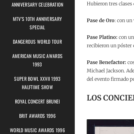
Hubieron tres clases 
ANNIVERSARY CELEBRATION
MTV’S 10TH ANNIVERSARY
Pase de Oro
: con un
SPECIAL
Pase Platino:
con un
DANGEROUS WORLD TOUR
recibieron un póster
AMERICAN MUSIC AWARDS
Pase Benefactor:
cos
1993
Michael Jackson. Ade
SUPER BOWL XXVII 1993
del evento firmado po
HALFTIME SHOW
LOS CONCIE
ROYAL CONCERT BRUNEI
BRIT AWARDS 1996
WORLD MUSIC AWARDS 1996