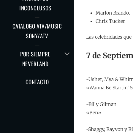
EL
INCONCLUSOS
MENÚ
Marlon Brando.
HIJO
Chris Tucker
CATALOGO ATV/MUSIC
SONY/ATV
Las celebridades que
AMPLIAR
POR SIEMPRE
7 de Septiem
EL
NEVERLAND
MENÚ
HIJO
-Usher, Mya & Whit
CONTACTO
«Wanna Be Startin’ 
-Billy Gilman
«Ben»
-Shaggy, Rayvon y R