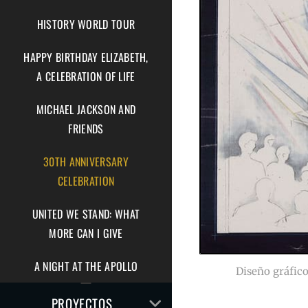
HISTORY WORLD TOUR
HAPPY BIRTHDAY ELIZABETH,
A CELEBRATION OF LIFE
MICHAEL JACKSON AND
FRIENDS
30TH ANNIVERSARY
CELEBRATION
UNITED WE STAND: WHAT
MORE CAN I GIVE
A NIGHT AT THE APOLLO
Diseño gráfico
AMPLIAR
PROYECTOS