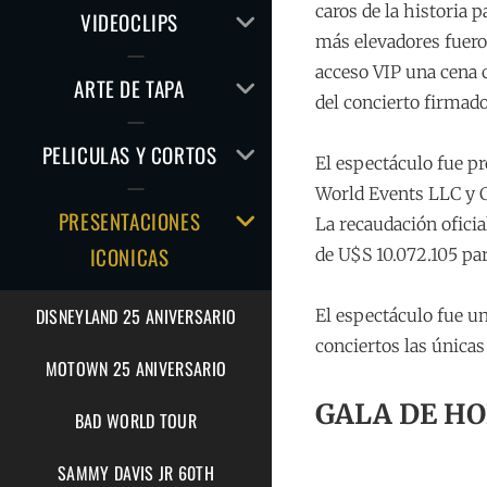
caros de la historia 
AMPLIAR
VIDEOCLIPS
EL
más elevadores fuero
MENÚ
acceso VIP una cena 
AMPLIAR
ARTE DE TAPA
HIJO
del concierto firmado
EL
MENÚ
AMPLIAR
PELICULAS Y CORTOS
HIJO
El espectáculo fue p
EL
World Events LLC y 
MENÚ
AMPLIAR
PRESENTACIONES
La recaudación oficial
HIJO
EL
ICONICAS
de U$S 10.072.105 pa
MENÚ
HIJO
DISNEYLAND 25 ANIVERSARIO
El espectáculo fue un
conciertos las única
MOTOWN 25 ANIVERSARIO
GALA DE HO
BAD WORLD TOUR
SAMMY DAVIS JR 60TH